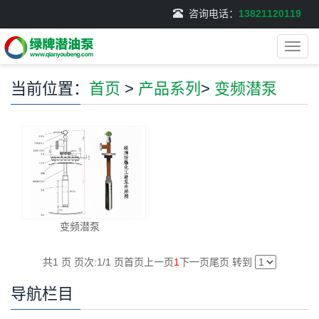
咨询电话：
13821120119
导
航
菜
当前位置：
首页
>
产品系列
>
变频潜泵
单
变频潜泵
共1 页 页次:1/1 页
首页
上一页
1
下一页
尾页
转到
导航栏目