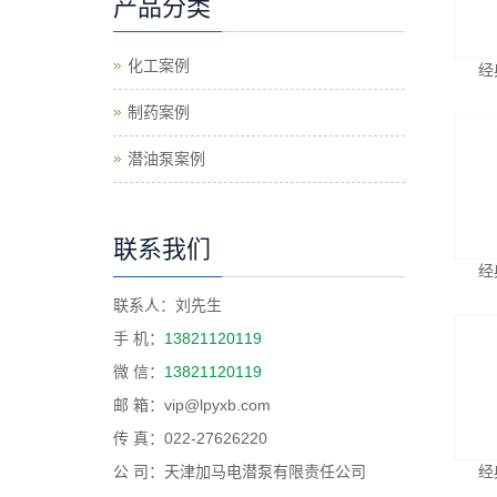
产品分类
化工案例
经
制药案例
潜油泵案例
联系我们
经
联系人：刘先生
手 机：
13821120119
微 信：
13821120119
邮 箱：vip@lpyxb.com
传 真：022-27626220
公 司：天津加马电潜泵有限责任公司
经