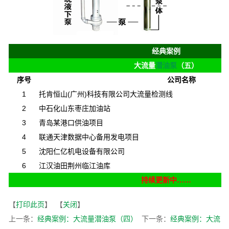
经典案例
大流量
潜油泵
（五）
序号
公司名称
1
托肯恒山(广州)科技有限公司大流量检测线
2
中石化山东枣庄加油站
3
青岛某港口供油项目
4
联通天津数据中心备用发电项目
5
沈阳仁亿机电设备有限公司
6
江汉油田荆州临江油库
持续更新中……
【
打印此页
】 【
关闭
】
上一条：
经典案例：大流量潜油泵（四）
下一条：
经典案例：大流